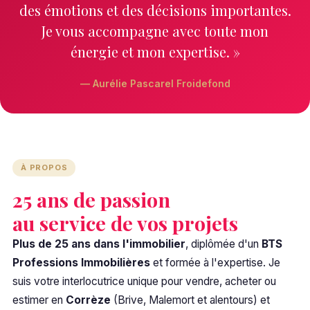
des émotions et des décisions importantes.
Je vous accompagne avec toute mon
énergie et mon expertise. »
— Aurélie Pascarel Froidefond
À PROPOS
25 ans de passion
au service de vos projets
Plus de 25 ans dans l'immobilier
, diplômée d'un
BTS
Professions Immobilières
et formée à l'expertise. Je
suis votre interlocutrice unique pour vendre, acheter ou
estimer en
Corrèze
(Brive, Malemort et alentours) et