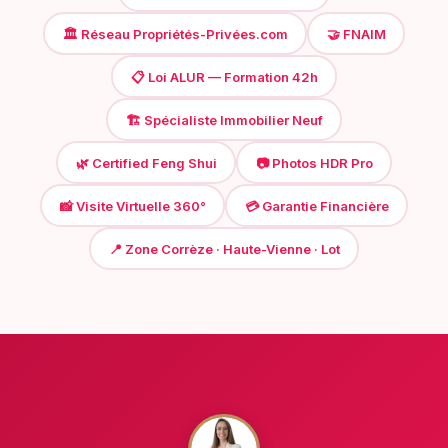
🏛️ Réseau Propriétés-Privées.com
🤝 FNAIM
📋 Loi ALUR — Formation 42h
🏗️ Spécialiste Immobilier Neuf
🌿 Certified Feng Shui
📷 Photos HDR Pro
📸 Visite Virtuelle 360°
💳 Garantie Financière
📍 Zone Corrèze · Haute-Vienne · Lot