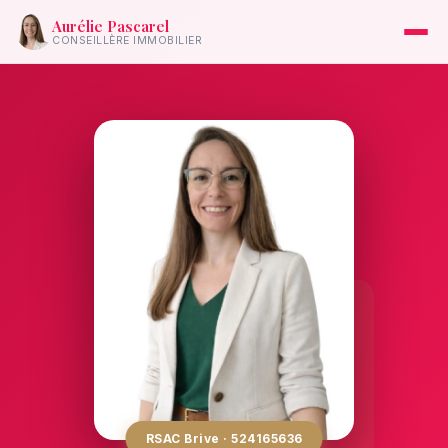
Aurélie Pascarel
CONSEILLÈRE IMMOBILIER
RSAC Brive · 524165636