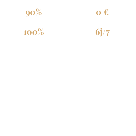
90%
0 €
Commission max. (par palier)
De frais de démarrage
100%
6j/7
Autonomie
Support disponible