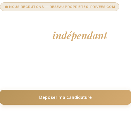
💼 NOUS RECRUTONS — RÉSEAU PROPRIÉTÉS-PRIVÉES.COM
Devenez conseiller
immobilier
indépendant
à Brive
Rejoignez le réseau leader des mandataires immobiliers. Liberté,
formation, outils premium et accompagnement personnalisé par
Aurélie.
Déposer ma candidature
Découvrir les avantages