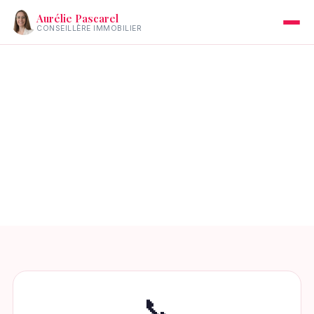
Aurélie Pascarel
CONSEILLÈRE IMMOBILIER
Accueil
›
Contact
Parlons de votre projet
Disponible 6j/7 de 9h à 20h. Premier rendez-vous
toujours gratuit et sans engagement.
📞