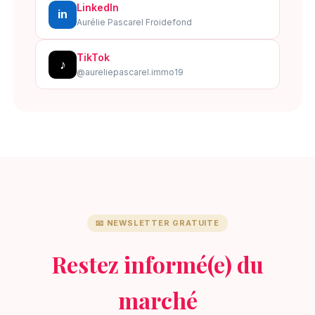
LinkedIn
in
Aurélie Pascarel Froidefond
TikTok
♪
@aureliepascarel.immo19
📧 NEWSLETTER GRATUITE
Restez informé(e) du
marché