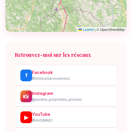
Leaflet
|
© OpenStreetMap
Retrouvez-moi sur les réseaux
Facebook
f
@AVotreServiceImmo
Instagram
📸
@aurelie_proprietes_privees
YouTube
▶
@AVSIMMO