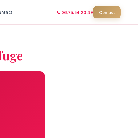
ontact
📞 06.75.54.20.49
Contact
fuge