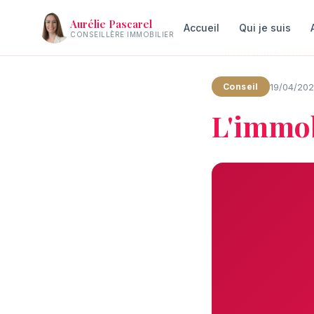
Aurélie Pascarel
Accueil
Qui je suis
CONSEILLÈRE IMMOBILIER
← Retour aux article
19/04/2021
Conseil
L'immob