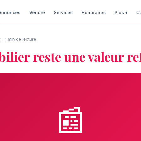
Annonces
Vendre
Services
Honoraires
C
Plus ▾
s
 · 1 min de lecture
ilier reste une valeur re
📰