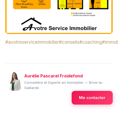
#avotreserviceimmobilier
#conseils
#coaching
#immobi
Aurélie Pascarel Froidefond
Conseillère et Experte en Immobilier — Brive-la-
Gaillarde
Me contacter