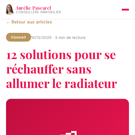
Aurélie Pascarel
CONSEILLÈRE IMMOBILIER
← Retour aux articles
10/12/2020 · 3 min de lecture
Conseil
12 solutions pour se
réchauffer sans
allumer le radiateur